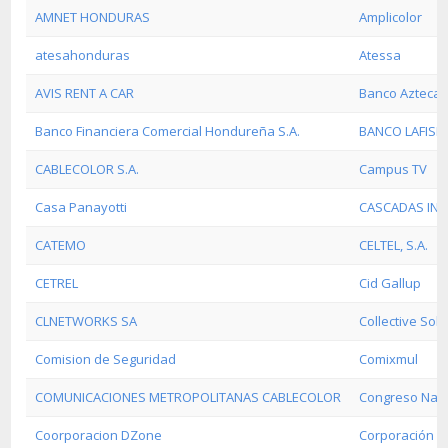
AMNET HONDURAS
Amplicolor
atesahonduras
Atessa
AVIS RENT A CAR
Banco Azteca
Banco Financiera Comercial Hondureña S.A.
BANCO LAFISE
CABLECOLOR S.A.
Campus TV
Casa Panayotti
CASCADAS IN
CATEMO
CELTEL, S.A.
CETREL
Cid Gallup
CLNETWORKS SA
Collective Solu
Comision de Seguridad
Comixmul
COMUNICACIONES METROPOLITANAS CABLECOLOR
Congreso Naci
Coorporacion DZone
Corporación D