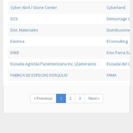
Cyber Abril / Stone Center
Cyberland
DCS
Demurrage Col
Dist. Materiales
Distribuciones
Eacinsa
EConsulting
ENEE
Enio Parra Sal
Escuela Agricola Panemericana Inc. (Zamorano)
Escuela del C
FABRICA DE ESPECIAS DON JULIO
FAMA
Previous
1
2
3
Next