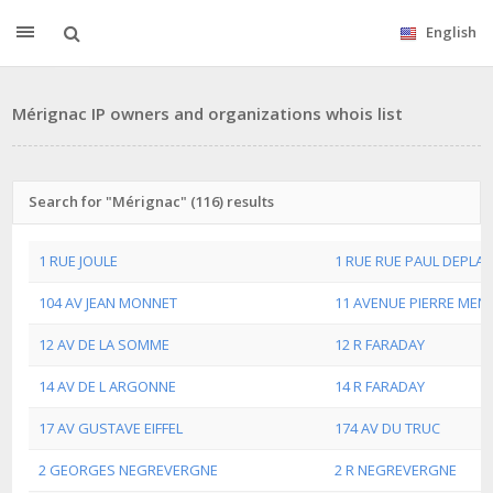
English
Mérignac IP owners and organizations whois list
Search for "Mérignac" (116) results
1 RUE JOULE
1 RUE RUE PAUL DEPLA
104 AV JEAN MONNET
11 AVENUE PIERRE MEN
12 AV DE LA SOMME
12 R FARADAY
14 AV DE L ARGONNE
14 R FARADAY
17 AV GUSTAVE EIFFEL
174 AV DU TRUC
2 GEORGES NEGREVERGNE
2 R NEGREVERGNE