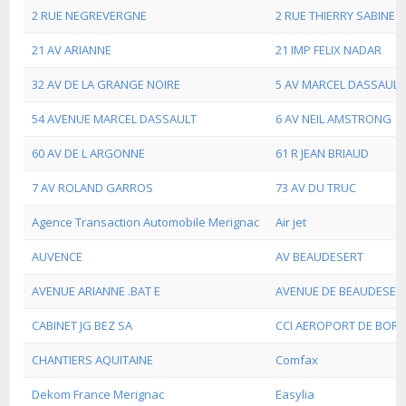
2 RUE NEGREVERGNE
2 RUE THIERRY SABINE
21 AV ARIANNE
21 IMP FELIX NADAR
32 AV DE LA GRANGE NOIRE
5 AV MARCEL DASSAULT
54 AVENUE MARCEL DASSAULT
6 AV NEIL AMSTRONG
60 AV DE L ARGONNE
61 R JEAN BRIAUD
7 AV ROLAND GARROS
73 AV DU TRUC
Agence Transaction Automobile Merignac
Air jet
AUVENCE
AV BEAUDESERT
AVENUE ARIANNE .BAT E
AVENUE DE BEAUDESER
CABINET JG BEZ SA
CCI AEROPORT DE BOR
CHANTIERS AQUITAINE
Comfax
Dekom France Merignac
Easylia