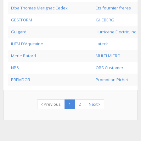
Etba Thomas Merignac Cedex
Ets fournier freres
GESTFORM
GHEBERG
Guigard
Hurricane Electric, Inc.
IUFM D'Aquitaine
Lateck
Merle Batard
MULTI MICRO
NP6
OBS Customer
PREMDOR
Promotion Pichet
Previous
1
2
Next