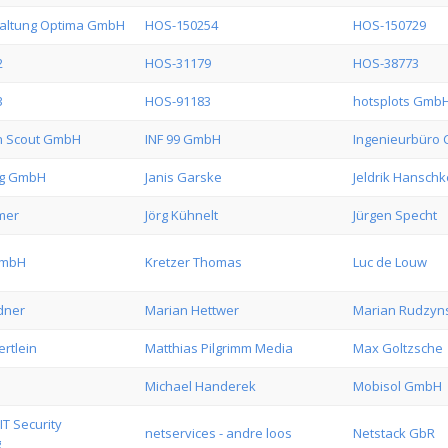
altung Optima GmbH
HOS-150254
HOS-150729
2
HOS-31179
HOS-38773
3
HOS-91183
hotsplots Gmb
n Scout GmbH
INF 99 GmbH
Ingenieurbüro C
ng GmbH
Janis Garske
Jeldrik Hanschk
mer
Jörg Kühnelt
Jürgen Specht
GmbH
Kretzer Thomas
Luc de Louw
dner
Marian Hettwer
Marian Rudzyn
rtlein
Matthias Pilgrimm Media
Max Goltzsche
Michael Handerek
Mobisol GmbH
T Security
netservices - andre loos
Netstack GbR
g