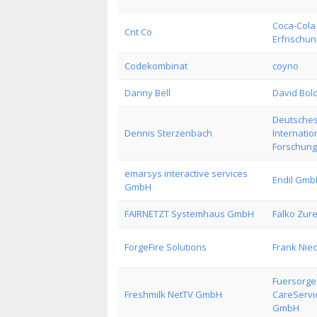
Coca-Cola
Cnt Co
Erfrischu
Codekombinat
coyno
Danny Bell
David Bold
Deutsches 
Dennis Sterzenbach
Internati
Forschung
emarsys interactive services
Endil Gmb
GmbH
FAIRNETZT Systemhaus GmbH
Falko Zure
ForgeFire Solutions
Frank Nie
Fuersorge
Freshmilk NetTV GmbH
CareServ
GmbH