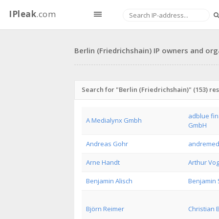
IPleak
.com
Berlin (Friedrichshain) IP owners and org
Search for "Berlin (Friedrichshain)" (153) res
adblue fi
A Medialynx Gmbh
GmbH
Andreas Gohr
andremed
Arne Handt
Arthur Vog
Benjamin Alisch
Benjamin 
Björn Reimer
Christian 