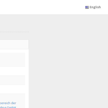
English
ereich der
lding GmbH