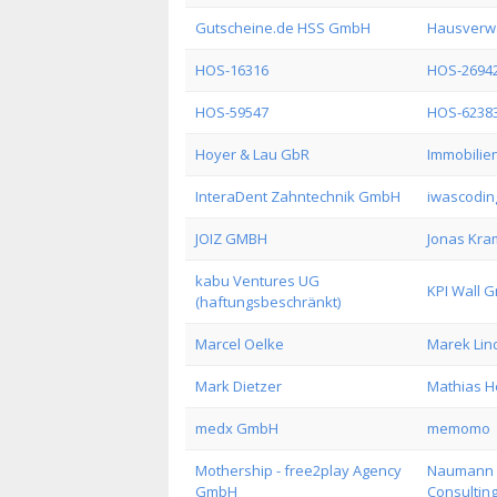
Gutscheine.de HSS GmbH
Hausverw
HOS-16316
HOS-2694
HOS-59547
HOS-6238
Hoyer & Lau GbR
Immobilie
InteraDent Zahntechnik GmbH
iwascodi
JOIZ GMBH
Jonas Kra
kabu Ventures UG
KPI Wall 
(haftungsbeschränkt)
Marcel Oelke
Marek Lin
Mark Dietzer
Mathias He
medx GmbH
memomo
Mothership - free2play Agency
Naumann I
GmbH
Consultin