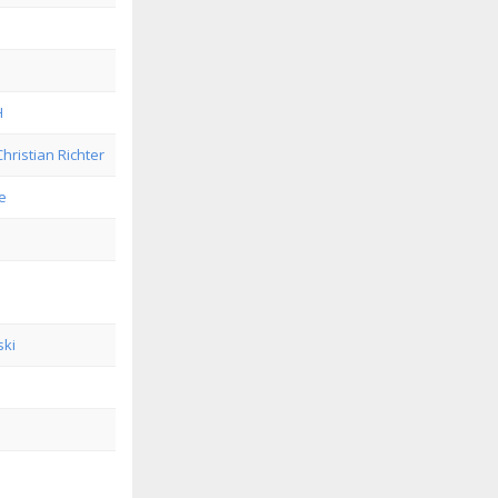
H
hristian Richter
e
ski