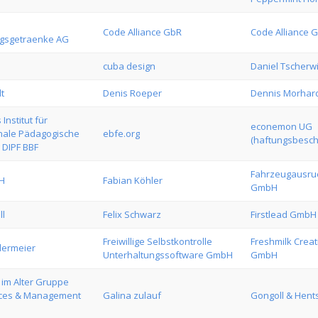
Code Alliance GbR
Code Alliance 
ngsgetraenke AG
cuba design
Daniel Tscherw
t
Denis Roeper
Dennis Morhar
Institut für
econemon UG
onale Pädagogische
ebfe.org
(haftungsbesch
 DIPF BBF
Fahrzeugausrue
H
Fabian Köhler
GmbH
ll
Felix Schwarz
Firstlead GmbH
Freiwillige Selbstkontrolle
Freshmilk Crea
dermeier
Unterhaltungssoftware GmbH
GmbH
 im Alter Gruppe
ices & Management
Galina zulauf
Gongoll & Hent