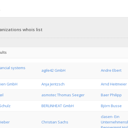
anizations whois list
ults
nancial systems
agile42 GmbH
Andre Ebert
ien GmbH
Anja Jentzsch
Arnd Heitmeier
el
asmotec Thomas Seeger
Baer Philipp
Schulz
BERLINHEAT GmbH
Björn Busse
clasen- Ein
Bieber
Christian Sachs
Unternehmensb
Peppermint Ho