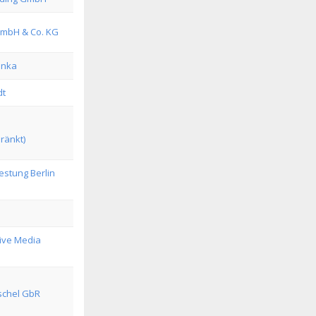
GmbH & Co. KG
inka
dt
ränkt)
stung Berlin
tive Media
schel GbR