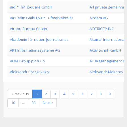
aid_'''''94_iSquare GmbH
Aif private gemeinnu
Air Berlin GmbH & Co Luftverkehrs KG
Airdata AG
Airport Bureau Center
AIRTRICITY INC
Akademie für neuen Journalismus
Akamai International 
AKT Informationssysteme AG
Aktiv Schuh GmbH
ALBA Group pic & Co.
ALBA Management G
Aleksandr Brazgovskiy
Aleksandr Makarov
Previous
1
2
3
4
5
6
7
8
9
10
...
33
Next