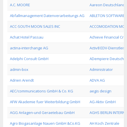
A.C. MOORE
Aareon Deutschland 
Abfallmanagement Datenverarbeitungs AG
ABLETON SOFTWARE 
ACC-SOUTH MOON SALES INC
ACCOMODATION MOLLE
Achat Hotel Passau
Achieve Financial Cre
actina-interchange AG
Activ8 EDV-Dienstlei
Adelphi Consult GmbH
ADempiere Deutschla
admin-box
Administrator
Adrien Arendt
ADVA AG
AEC/communications GmbH & Co. KG
aegis design
AFW Akademie fuer Weiterbildung GmbH
AG-Aktiv GmbH
AGG Anlagen-und Geraetebau GmbH
AGHS BERLIN INTERNA
Agro Biogasanlage Nauen GmbH &Co.KG
AH Koch Zentrale