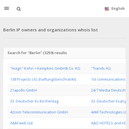
English
Berlin IP owners and organizations whois list
Search for "Berlin" (3259) results
"mago" Kohn + Kempkes GmbH& Co. KG
'''hands AG
138 Projects UG (haftungsbeschränkt)
1st communications G
21apollo GmbH
24/7 Media Deutsch
33. Deutscher Ev.Kirchentag
33. Deutscher Evangel
42com Telecommunication GmbH
4AM Technologies Ltd
A&M web Ltd
A&O HOTELS and HOS