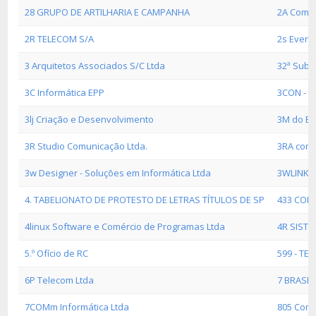
28 GRUPO DE ARTILHARIA E CAMPANHA
2A Comér
2R TELECOM S/A
2s Event
3 Arquitetos Associados S/C Ltda
32ª Subs
3C Informática EPP
3CON - C
3lj Criação e Desenvolvimento
3M do Bra
3R Studio Comunicação Ltda.
3RA comé
3w Designer - Soluções em Informática Ltda
3WLINK I
4. TABELIONATO DE PROTESTO DE LETRAS TÍTULOS DE SP
433 COM
4linux Software e Comércio de Programas Ltda
4R SIST
5.º Ofício de RC
599 - T
6P Telecom Ltda
7 BRASIL
7COMm Informática Ltda
805 Come