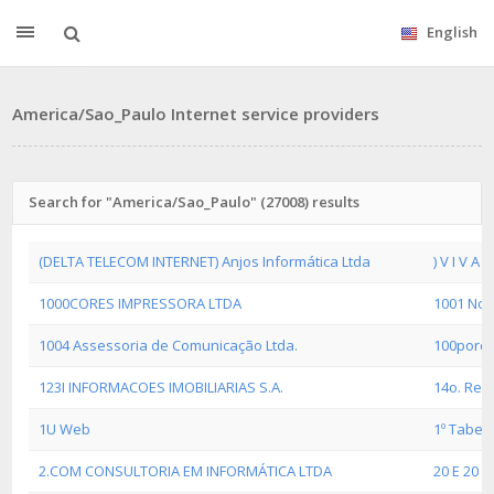
English
America/Sao_Paulo Internet service providers
Search for "America/Sao_Paulo" (27008) results
(DELTA TELECOM INTERNET) Anjos Informática Ltda
) V I V A
1000CORES IMPRESSORA LTDA
1001 Noit
1004 Assessoria de Comunicação Ltda.
100porce
123I INFORMACOES IMOBILIARIAS S.A.
14o. Reg
1U Web
1º Tabeli
2.COM CONSULTORIA EM INFORMÁTICA LTDA
20 E 20