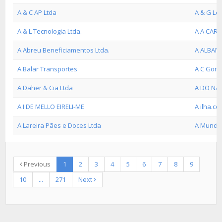
A & C AP Ltda
A & G Lo
A & L Tecnologia Ltda.
A A CAR
A Abreu Beneficiamentos Ltda.
A ALBAN
A Balar Transportes
A C Gome
A Daher & Cia Ltda
A DO NA
A I DE MELLO EIRELI-ME
A ilha.co
A Lareira Pães e Doces Ltda
A Mundia
Previous
1
2
3
4
5
6
7
8
9
10
...
271
Next