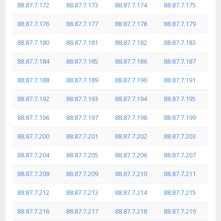
88.87.7.172
88.87.7.173
88.87.7.174
88.87.7.175
88.87.7.176
88.87.7.177
88.87.7.178
88.87.7.179
88.87.7.180
88.87.7.181
88.87.7.182
88.87.7.183
88.87.7.184
88.87.7.185
88.87.7.186
88.87.7.187
88.87.7.188
88.87.7.189
88.87.7.190
88.87.7.191
88.87.7.192
88.87.7.193
88.87.7.194
88.87.7.195
88.87.7.196
88.87.7.197
88.87.7.198
88.87.7.199
88.87.7.200
88.87.7.201
88.87.7.202
88.87.7.203
88.87.7.204
88.87.7.205
88.87.7.206
88.87.7.207
88.87.7.208
88.87.7.209
88.87.7.210
88.87.7.211
88.87.7.212
88.87.7.213
88.87.7.214
88.87.7.215
88.87.7.216
88.87.7.217
88.87.7.218
88.87.7.219