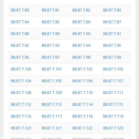
88.87.7.80
88.87.7.81
88.87.7.82
88.87.7.83
88.87.7.84
88.87.7.85
88.87.7.86
88.87.7.87
88.87.7.88
88.87.7.89
88.87.7.90
88.87.7.91
88.87.7.92
88.87.7.93
88.87.7.94
88.87.7.95
88.87.7.96
88.87.7.97
88.87.7.98
88.87.7.99
88.87.7.100
88.87.7.101
88.87.7.102
88.87.7.103
88.87.7.104
88.87.7.105
88.87.7.106
88.87.7.107
88.87.7.108
88.87.7.109
88.87.7.110
88.87.7.111
88.87.7.112
88.87.7.113
88.87.7.114
88.87.7.115
88.87.7.116
88.87.7.117
88.87.7.118
88.87.7.119
88.87.7.120
88.87.7.121
88.87.7.122
88.87.7.123