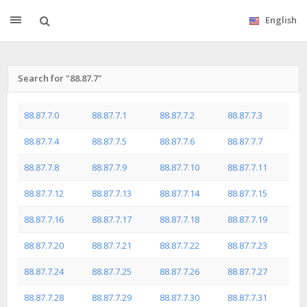
English
Search for "88.87.7"
88.87.7.0
88.87.7.1
88.87.7.2
88.87.7.3
88.87.7.4
88.87.7.5
88.87.7.6
88.87.7.7
88.87.7.8
88.87.7.9
88.87.7.10
88.87.7.11
88.87.7.12
88.87.7.13
88.87.7.14
88.87.7.15
88.87.7.16
88.87.7.17
88.87.7.18
88.87.7.19
88.87.7.20
88.87.7.21
88.87.7.22
88.87.7.23
88.87.7.24
88.87.7.25
88.87.7.26
88.87.7.27
88.87.7.28
88.87.7.29
88.87.7.30
88.87.7.31