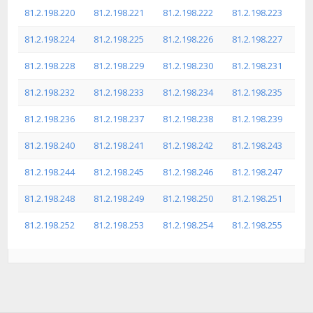
81.2.198.220
81.2.198.221
81.2.198.222
81.2.198.223
81.2.198.224
81.2.198.225
81.2.198.226
81.2.198.227
81.2.198.228
81.2.198.229
81.2.198.230
81.2.198.231
81.2.198.232
81.2.198.233
81.2.198.234
81.2.198.235
81.2.198.236
81.2.198.237
81.2.198.238
81.2.198.239
81.2.198.240
81.2.198.241
81.2.198.242
81.2.198.243
81.2.198.244
81.2.198.245
81.2.198.246
81.2.198.247
81.2.198.248
81.2.198.249
81.2.198.250
81.2.198.251
81.2.198.252
81.2.198.253
81.2.198.254
81.2.198.255