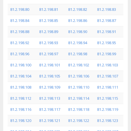
81.2.198.80
81.2.198.81
81.2.198.82
81.2.198.83
81.2.198.84
81.2.198.85
81.2.198.86
81.2.198.87
81.2.198.88
81.2.198.89
81.2.198.90
81.2.198.91
81.2.198.92
81.2.198.93
81.2.198.94
81.2.198.95
81.2.198.96
81.2.198.97
81.2.198.98
81.2.198.99
81.2.198.100
81.2.198.101
81.2.198.102
81.2.198.103
81.2.198.104
81.2.198.105
81.2.198.106
81.2.198.107
81.2.198.108
81.2.198.109
81.2.198.110
81.2.198.111
81.2.198.112
81.2.198.113
81.2.198.114
81.2.198.115
81.2.198.116
81.2.198.117
81.2.198.118
81.2.198.119
81.2.198.120
81.2.198.121
81.2.198.122
81.2.198.123