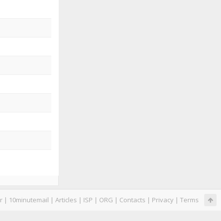
r
|
10minutemail
|
Articles
|
ISP
|
ORG
|
Contacts
|
Privacy
|
Terms