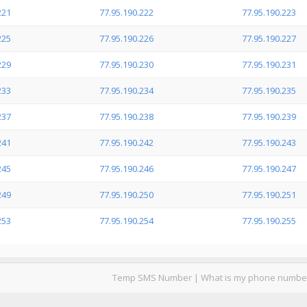
221
77.95.190.222
77.95.190.223
225
77.95.190.226
77.95.190.227
229
77.95.190.230
77.95.190.231
233
77.95.190.234
77.95.190.235
237
77.95.190.238
77.95.190.239
241
77.95.190.242
77.95.190.243
245
77.95.190.246
77.95.190.247
249
77.95.190.250
77.95.190.251
253
77.95.190.254
77.95.190.255
Temp SMS Number
|
What is my phone numbe