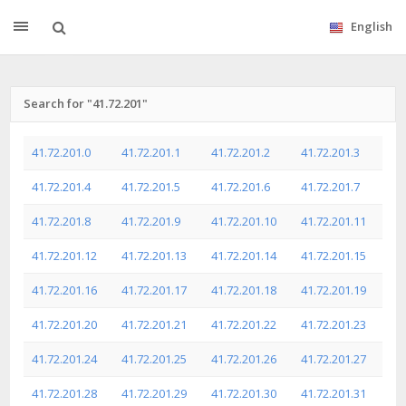
English
Search for "41.72.201"
41.72.201.0
41.72.201.1
41.72.201.2
41.72.201.3
41.72.201.4
41.72.201.5
41.72.201.6
41.72.201.7
41.72.201.8
41.72.201.9
41.72.201.10
41.72.201.11
41.72.201.12
41.72.201.13
41.72.201.14
41.72.201.15
41.72.201.16
41.72.201.17
41.72.201.18
41.72.201.19
41.72.201.20
41.72.201.21
41.72.201.22
41.72.201.23
41.72.201.24
41.72.201.25
41.72.201.26
41.72.201.27
41.72.201.28
41.72.201.29
41.72.201.30
41.72.201.31