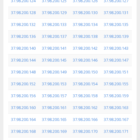
37.98.200.124
37.98.200.125
37.98.200.126
37.98.200.127
37.98.200.128
37.98.200.129
37.98.200.130
37.98.200.131
37.98.200.132
37.98.200.133
37.98.200.134
37.98.200.135
37.98.200.136
37.98.200.137
37.98.200.138
37.98.200.139
37.98.200.140
37.98.200.141
37.98.200.142
37.98.200.143
37.98.200.144
37.98.200.145
37.98.200.146
37.98.200.147
37.98.200.148
37.98.200.149
37.98.200.150
37.98.200.151
37.98.200.152
37.98.200.153
37.98.200.154
37.98.200.155
37.98.200.156
37.98.200.157
37.98.200.158
37.98.200.159
37.98.200.160
37.98.200.161
37.98.200.162
37.98.200.163
37.98.200.164
37.98.200.165
37.98.200.166
37.98.200.167
37.98.200.168
37.98.200.169
37.98.200.170
37.98.200.171