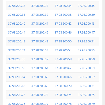
37.98.200.32
37.98.200.33
37.98.200.34
37.98.200.35
37.98.200.36
37.98.200.37
37.98.200.38
37.98.200.39
37.98.200.40
37.98.200.41
37.98.200.42
37.98.200.43
37.98.200.44
37.98.200.45
37.98.200.46
37.98.200.47
37.98.200.48
37.98.200.49
37.98.200.50
37.98.200.51
37.98.200.52
37.98.200.53
37.98.200.54
37.98.200.55
37.98.200.56
37.98.200.57
37.98.200.58
37.98.200.59
37.98.200.60
37.98.200.61
37.98.200.62
37.98.200.63
37.98.200.64
37.98.200.65
37.98.200.66
37.98.200.67
37.98.200.68
37.98.200.69
37.98.200.70
37.98.200.71
37.98.200.72
37.98.200.73
37.98.200.74
37.98.200.75
37.98.200.76
37.98.200.77
37.98.200.78
37.98.200.79