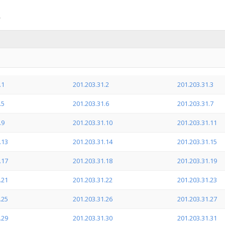
.1
201.203.31.2
201.203.31.3
.5
201.203.31.6
201.203.31.7
.9
201.203.31.10
201.203.31.11
.13
201.203.31.14
201.203.31.15
.17
201.203.31.18
201.203.31.19
.21
201.203.31.22
201.203.31.23
.25
201.203.31.26
201.203.31.27
.29
201.203.31.30
201.203.31.31