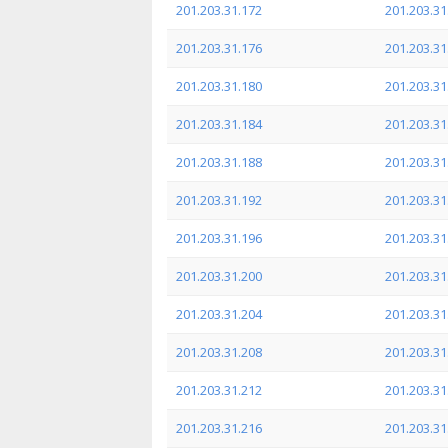
201.203.31.172
201.203.31
201.203.31.176
201.203.31
201.203.31.180
201.203.31
201.203.31.184
201.203.31
201.203.31.188
201.203.31
201.203.31.192
201.203.31
201.203.31.196
201.203.31
201.203.31.200
201.203.31
201.203.31.204
201.203.31
201.203.31.208
201.203.31
201.203.31.212
201.203.31
201.203.31.216
201.203.31