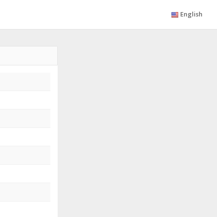
English