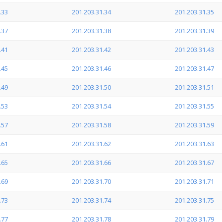
.33
201.203.31.34
201.203.31.35
.37
201.203.31.38
201.203.31.39
.41
201.203.31.42
201.203.31.43
.45
201.203.31.46
201.203.31.47
.49
201.203.31.50
201.203.31.51
.53
201.203.31.54
201.203.31.55
.57
201.203.31.58
201.203.31.59
.61
201.203.31.62
201.203.31.63
.65
201.203.31.66
201.203.31.67
.69
201.203.31.70
201.203.31.71
.73
201.203.31.74
201.203.31.75
.77
201.203.31.78
201.203.31.79