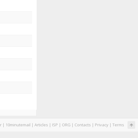
r
|
10minutemail
|
Articles
|
ISP
|
ORG
|
Contacts
|
Privacy
|
Terms