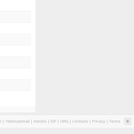
r
|
10minutemail
|
Articles
|
ISP
|
ORG
|
Contacts
|
Privacy
|
Terms