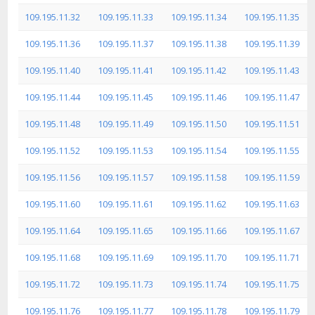
109.195.11.32
109.195.11.33
109.195.11.34
109.195.11.35
109.195.11.36
109.195.11.37
109.195.11.38
109.195.11.39
109.195.11.40
109.195.11.41
109.195.11.42
109.195.11.43
109.195.11.44
109.195.11.45
109.195.11.46
109.195.11.47
109.195.11.48
109.195.11.49
109.195.11.50
109.195.11.51
109.195.11.52
109.195.11.53
109.195.11.54
109.195.11.55
109.195.11.56
109.195.11.57
109.195.11.58
109.195.11.59
109.195.11.60
109.195.11.61
109.195.11.62
109.195.11.63
109.195.11.64
109.195.11.65
109.195.11.66
109.195.11.67
109.195.11.68
109.195.11.69
109.195.11.70
109.195.11.71
109.195.11.72
109.195.11.73
109.195.11.74
109.195.11.75
109.195.11.76
109.195.11.77
109.195.11.78
109.195.11.79