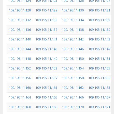
109.195.11.124
109.195.11.125
109.195.11.126
109.195.11.127
109.195.11.128
109.195.11.129
109.195.11.130
109.195.11.131
109.195.11.132
109.195.11.133
109.195.11.134
109.195.11.135
109.195.11.136
109.195.11.137
109.195.11.138
109.195.11.139
109.195.11.140
109.195.11.141
109.195.11.142
109.195.11.143
109.195.11.144
109.195.11.145
109.195.11.146
109.195.11.147
109.195.11.148
109.195.11.149
109.195.11.150
109.195.11.151
109.195.11.152
109.195.11.153
109.195.11.154
109.195.11.155
109.195.11.156
109.195.11.157
109.195.11.158
109.195.11.159
109.195.11.160
109.195.11.161
109.195.11.162
109.195.11.163
109.195.11.164
109.195.11.165
109.195.11.166
109.195.11.167
109.195.11.168
109.195.11.169
109.195.11.170
109.195.11.171